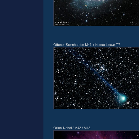
Offener Sternhaufen M41 + Komet Linear T7
Orion-Nebel / M42 / M43