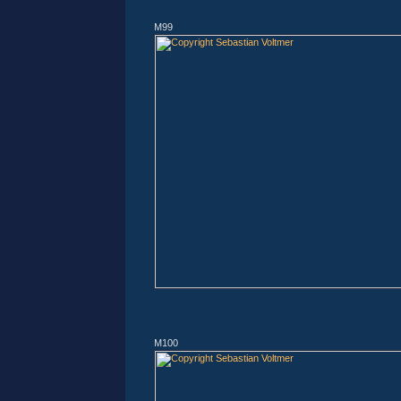
M99
M100