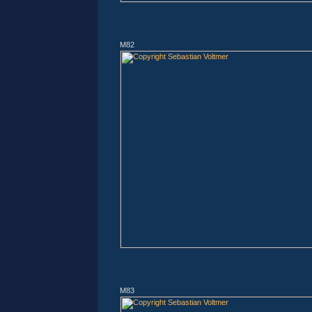
M82
M83