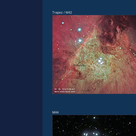
Trapez / M42
M44