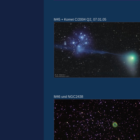
M45 + Komet C/2004 Q2, 07.01.05
M46 und NGC2438