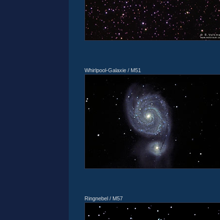
Whirlpool-Galaxie / M51
Ringnebel / M57