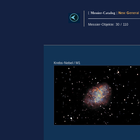
[
Messier-Catalog
|
N
ew
G
eneral
Messier-Objekte: 30 / 110
Krebs-Nebel / M1