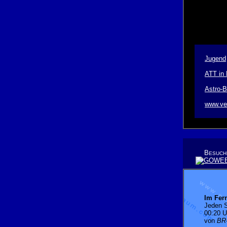
Jugend
ATT in
Astro-B
www.ve
B
ESUCH
Im Fer
Jeden 
00:20 U
von
BR-