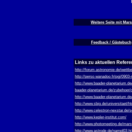
Weitere Seite mit Mar
Feedback / Gästebuch
Links zu aktuellen Refere
http://forum.astronomie.de/wett
http://perso.wanadoo.fr/pgj/090
http://www.baader-planetarium.de/
baader-planetarium.de/zubehoer/ok
http://www.baader-planetarium.de
http://www.sbig.de/universitaet
http://www.celestron-nexstar.de
http://www.kepler-institut.com/
http://www.photomeeting.de/mar
http://www.astrode.de/nampl03.h