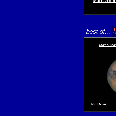
Mars-Anim
1
best of...
"
Marsaufna