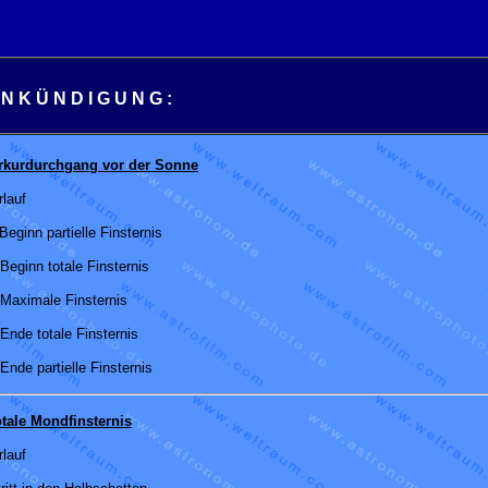
 N K Ü N D I G U N G :
erkurdurchgang vor der Sonne
lauf
Beginn partielle Finsternis
Beginn totale Finsternis
 Maximale Finsternis
Ende totale Finsternis
Ende partielle Finsternis
otale Mondfinsternis
lauf