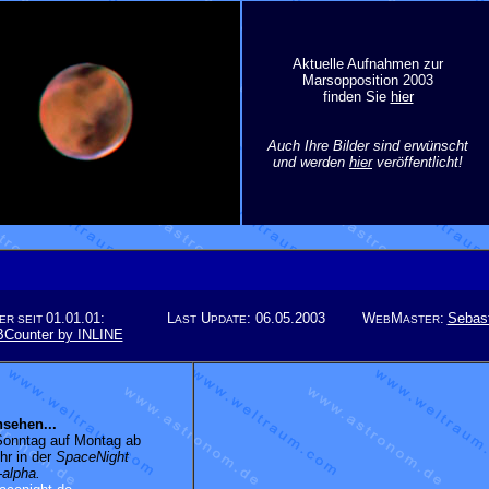
Aktuelle Aufnahmen zur
Marsopposition 2003
finden Sie
hier
Auch Ihre Bilder sind erwünscht
und werden
hier
veröffentlicht!
01.01.01:
L
U
:
06.05.2003
W
M
:
Sebast
ER
SEIT
AST
PDATE
EB
ASTER
nsehen...
Sonntag auf Montag ab
hr in der
SpaceNight
alpha.