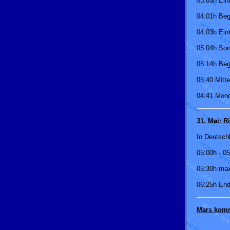
03:05h Eint
04:01h Be
04:03h Eint
05:04h So
05:14h Beg
05:40 Mitte
04:41 Mon
31. Mai: R
In Deutsch
05:00h - 05
05:30h ma
06:25h End
Mars kommt