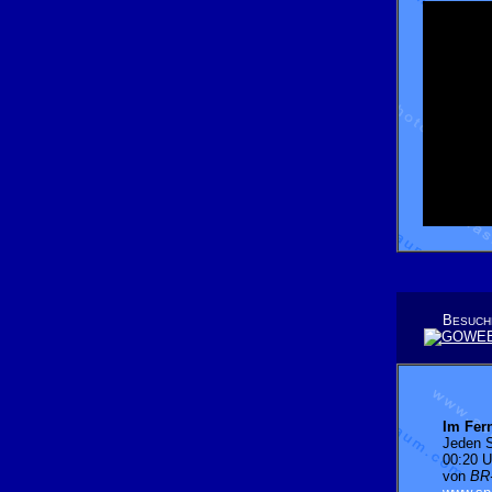
B
ESUCH
Im Fer
Jeden 
00:20 U
von
BR-