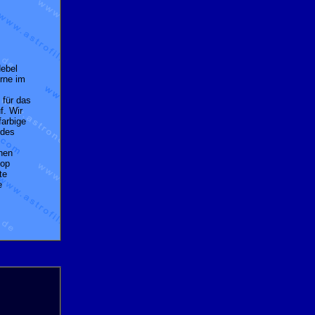
Nebel
rne im
 für das
f. Wir
farbige
 des
hen
kop
te
e