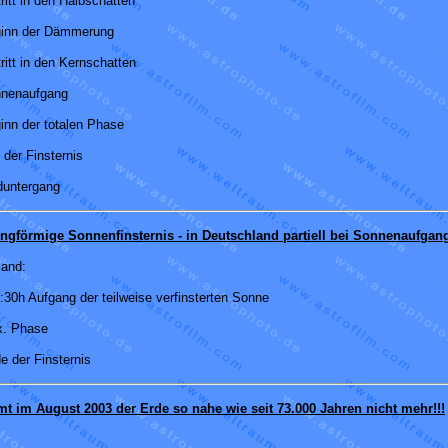
ritt in den Halbschatten
ginn der Dämmerung
ritt in den Kernschatten
nnenaufgang
inn der totalen Phase
 der Finsternis
duntergang
ingförmige Sonnenfinsternis - in Deutschland partiell bei Sonnenaufgan
land:
:30h Aufgang der teilweise verfinsterten Sonne
x. Phase
e der Finsternis
 im August 2003 der Erde so nahe wie seit 73.000 Jahren nicht mehr!!!