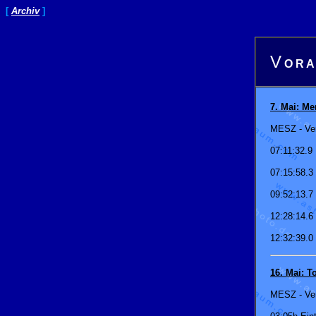
[
Archiv
]
V
O R A
7. Mai: M
MESZ - Ver
07:11:32.9 
07:15:58.3 
09:52:13.7
12:28:14.6 
12:32:39.0 
16. Mai: T
MESZ - Ver