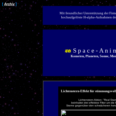
[
Archiv
]
Mit freundlicher Unterstützung der Fir
hochaufgelöste H-alpha-Aufnahmen der
S p a c e - A n i m
Kometen, Planeten, Sonne, Mon
Lichtenstern-Effekt für stimmungsvol
Lichtenstern-Aktion: "Real Star
beinhaltet drei effektive Filter um die 
Sterne gegenüber den schwächeren her