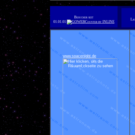
Besucher seit
La
01.01.01:
www.spacenight.de