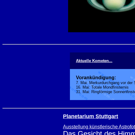
Aktuelle Kometen...
Vorankündigung:
7. Mai: Merkurdurchgang vor der
16. Mai: Totale Mondfinsternis
31. Mai: Ringförmige Sonnenfinste
Planetarium Stuttgart
Ausstellung künstlerische Astrofot
Das Gesicht des Himm