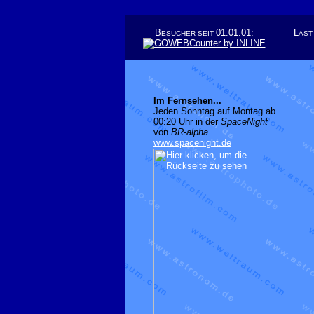
B
01.01.01:
L
ESUCHER
SEIT
AST
Im Fernsehen...
Jeden Sonntag auf Montag ab
00:20 Uhr in der
SpaceNight
von
BR-alpha.
www.spacenight.de